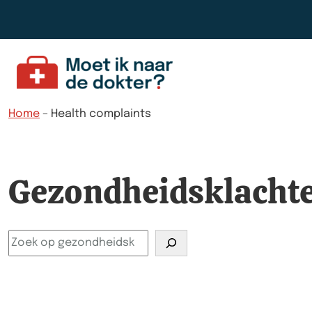
Aller au contenu
Home
–
Health complaints
Gezondheidsklacht
Search