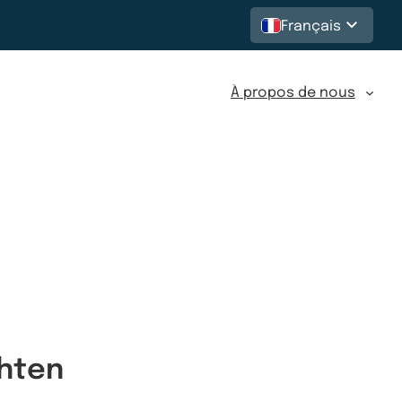
Français
À propos de nous
hten