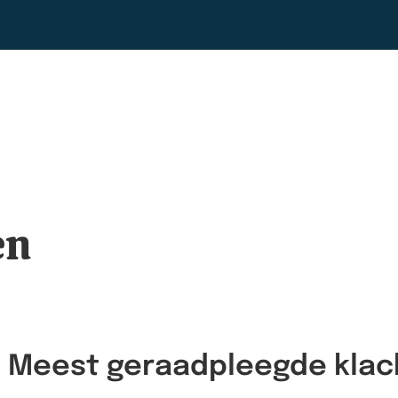
en
Meest geraadpleegde klac